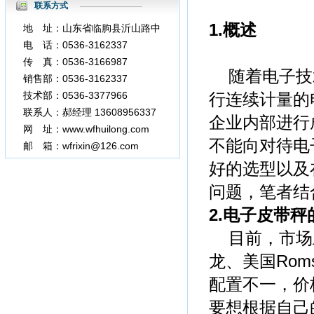
联系方式
1.概述
地 址：山东省临朐县沂山路中
段
电 话：0536-3162337
传 真：0536-3166987
随着电子技
3377966
销售部：0536-3162337
技术部：0536-3377966
行连续计量的
联系人：郝经理 13608956337
企业内部进行
网 址：www.wfhuilong.com
不能向对待电
邮 箱：wfrixin@126.com
好的选型以及
问题，笔者结
2.电子皮带秤
目前，市场
龙、美国Roms
配置不一，价
要想根据自己