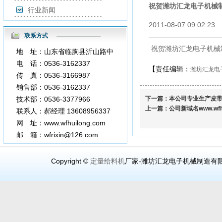
祝贺潍坊汇龙电子机械
行业新闻
2011-08-07 09:02:
联系方式
祝贺潍坊汇龙电子机械
地 址：山东省临朐县沂山路中
段
电 话：0536-3162337
【责任编辑：
潍坊汇龙电
传 真：0536-3166987
3377966
销售部：0536-3162337
技术部：0536-3377966
下一篇：
本公司专业生产皮
上一篇：
公司新域名www.wfhu
联系人：郝经理 13608956337
网 址：www.wfhuilong.com
邮 箱：wfrixin@126.com
Copyright ©
定量给料机
厂家-潍坊汇龙电子机械制造有限公司（www