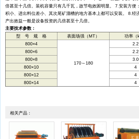
倍甚至十几倍。装机容量只有几千瓦，故节电效困明显。 7.安装方
积小、进出料位差小、其次尾矿溜槽的地方基本上都可以安装。 8.
产出效益一般是设备投资的几倍甚至十几倍。
主要技术参数：
型 号 规 格
表面场强（MT）
功率（
800×4
2.2
800×6
2.2
800×8
3.0
170～180
800×10
4
800×12
4
800×14
4
相关产品：