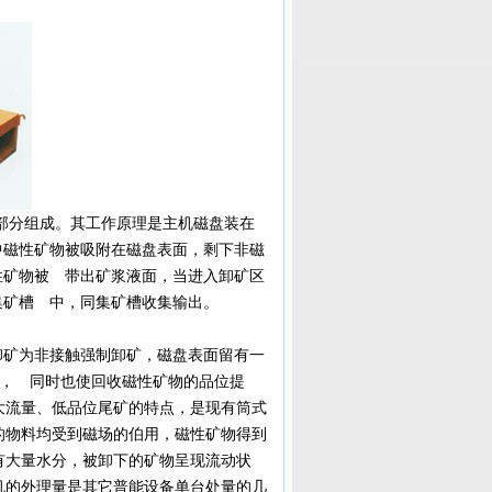
部分组成。其工作原理是主机磁盘装在
中磁性矿物被吸附在磁盘表面，剩下非磁
性矿物被 带出矿浆液面，当进入卸矿区
集矿槽 中，同集矿槽收集输出。
：卸矿为非接触强制卸矿，磁盘表面留有一
倍， 同时也使回收磁性矿物的品位提
理大流量、低品位尾矿的特点，是现有筒式
间的物料均受到磁场的伯用，磁性矿物得到
含有大量水分，被卸下的矿物呈现流动状
收机的外理量是其它普能设备单台处量的几