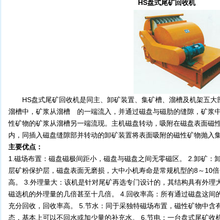
HS盘式尾矿回收机
HS盘式尾矿回收机是同主、卸矿装置、集矿槽、溜槽及机架五大
溜槽中，矿浆从溜槽 的一端流入，并通过磁盘与磁肋的缝隙，矿浆
性矿物的矿浆从溜槽另一端流现。主机磁盘转动，吸附在磁盘表面磁
内，同插入磁盘缝隙部并转动的卸矿装置将表面吸附的磁性矿物抛入
主要优点：
1.磁场布置：磁盘磁极间距小，磁盘与磁盘之间无零磁区。 2.卸矿
层矿粉保护层，磁盘表面无磨损，大中小机寿命是常规机型的8～10
高。 3.外理量大：该机是针对尾矿再选专门设计的，其结构具有外
磁选机的外理量的几倍甚至十几倍。 4.回收率高：所有通过磁盘这
充分回收，回收率高。 5.节水：同于采独特磁场布置，磁性矿物中
态，基本上可以不回水或加少量的补充水。 6.节电：一台盘式尾矿